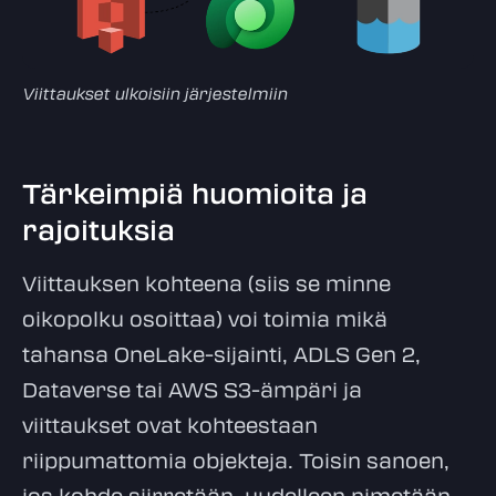
Viittaukset ulkoisiin järjestelmiin
Tärkeimpiä huomioita ja
rajoituksia
Viittauksen kohteena (siis se minne
oikopolku osoittaa) voi toimia mikä
tahansa OneLake-sijainti, ADLS Gen 2,
Dataverse tai AWS S3-ämpäri ja
viittaukset ovat kohteestaan
riippumattomia objekteja. Toisin sanoen,
jos kohde siirretään, uudelleen nimetään