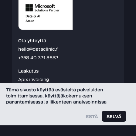
Ota yhteyttä
hello@dataclinic.fi
+358 40 721 8652
Laskutus
Apix invoicing
Tämä sivusto käyttää evästeitä palveluiden
toimittamisessa, käyttäjäkokemuksen
parantamisessa ja liikenteen analysoinnissa
Näkemystä datasi hyödyntämiseen
©
2026
Data Clinic Oy
ESTÄ
SELVÄ