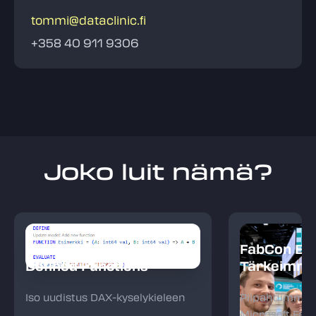
tommi@dataclinic.fi
+358 40 911 9306
Joko luit nämä?
Power BI: DAX User
FabCon Eu
Defined Functions
Tärkeimmät
Iso uudistus DAX-kyselykieleen
Piipahdimme I
Microsoft Fab