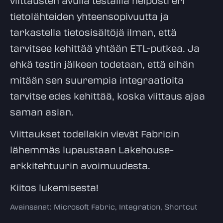
viittausten avulla testailla helposti eri
tietolähteiden yhteensopivuutta ja
tarkastella tietosisältöjä ilman, että
tarvitsee kehittää yhtään ETL-putkea. Ja
ehkä testin jälkeen todetaan, että eihän
mitään sen suurempia integraatioita
tarvitse edes kehittää, koska viittaus ajaa
saman asian.
Viittaukset todellakin vievät Fabricin
lähemmäs lupaustaan Lakehouse-
arkkitehtuurin avoimuudesta.
Kiitos lukemisesta!
Avainsanat:
Microsoft Fabric
,
Integration
,
Shortcut