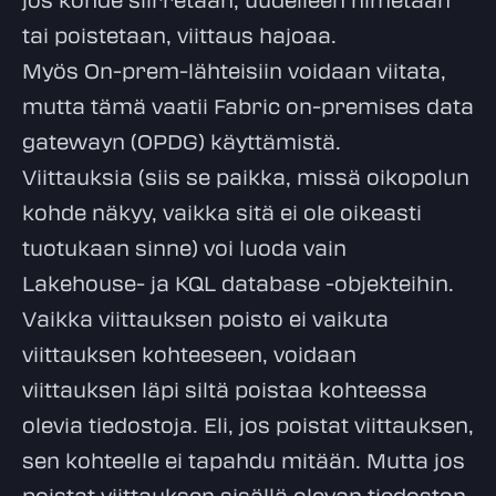
tai poistetaan, viittaus hajoaa.
Myös On-prem-lähteisiin voidaan viitata,
mutta tämä vaatii Fabric on-premises data
gatewayn (OPDG) käyttämistä.
Viittauksia (siis se paikka, missä oikopolun
kohde näkyy, vaikka sitä ei ole oikeasti
tuotukaan sinne) voi luoda vain
Lakehouse- ja KQL database -objekteihin.
Vaikka viittauksen poisto ei vaikuta
viittauksen kohteeseen, voidaan
viittauksen läpi siltä poistaa kohteessa
olevia tiedostoja. Eli, jos poistat viittauksen,
sen kohteelle ei tapahdu mitään. Mutta jos
poistat viittauksen sisällä olevan tiedoston,