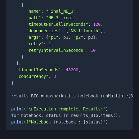
{
"name"
:
"Final_NB_3"
,
"path"
:
"NB_3_final"
,
"timeoutPerCellInSeconds"
:
120
,
"dependencies"
:
[
"NB_1_fourth"
]
,
"args"
:
{
"p1"
:
 p1
,
"p2"
:
 p2
}
,
"retry"
:
1
,
"retryIntervalInSeconds"
:
10
}
]
,
"timeoutInSeconds"
:
43200
,
"concurrency"
:
3
}
results_BIG 
=
 mssparkutils
.
notebook
.
runMultiple
(
BIG
print
(
"\nExecution complete. Results:"
)
for
 notebook
,
 status 
in
 results_BIG
.
items
(
)
:
print
(
f"Notebook 
{
notebook
}
: 
{
status
}
"
)