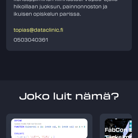
hikoillaan juoksun, painnonnoston ja
ikuisen opiskelun parissa.
topias@dataclinic.fi
0503040361
Joko luit nämä?
Power BI: DAX User
FabCon Eu
Defined Functions
Tärkeimmät