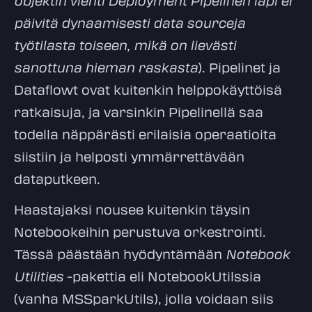
objektin vienti Deployment Pipelinen läpi ei
päivitä dynaamisesti data sourceja
työtilasta toiseen, mikä on lievästi
sanottuna hieman raskasta
). Pipelinet ja
Dataflowt ovat kuitenkin helppokäyttöisä
ratkaisuja, ja varsinkin Pipelinellä saa
todella näppärästi erilaisia operaatioita
siistiin ja helposti ymmärrettävään
dataputkeen.
Haastajaksi nousee kuitenkin täysin
Notebookeihin perustuva orkestrointi.
Tässä päästään hyödyntämään
Notebook
Utilities
-pakettia eli NotebookUtilssia
(vanha MSSparkUtils), jolla voidaan siis