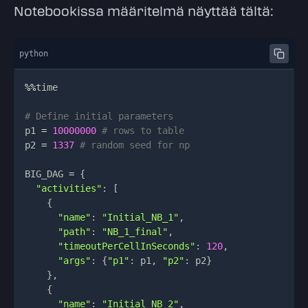
Notebookissa määritelmä näyttää tältä:
python
%
%
# Define initial parameters
p1 
=
10000000
# rows to table
p2 
=
1337
# random seed for np
BIG_DAG 
=
{
"activities"
:
[
{
"name"
:
"Initial_NB_1"
,
"path"
:
"NB_1_final"
,
"timeoutPerCellInSeconds"
:
120
,
"args"
:
{
"p1"
:
 p1
,
"p2"
:
 p2
}
}
,
{
"name"
:
"Initial_NB_2"
,