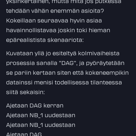
yksinkertainen, mutta mitä jos putkessa
tehdään vähän enemmän asioita?
Kokeillaan seuraavaa hyvin asiaa
havainnollistavaa joskin toki hieman
epärealistista skenaariota:
Kuvataan yllä jo esiteltyä kolmivaiheista
prosessia sanalla ”DAG”, ja pyöräytetään
se pariin kertaan siten että kokeneempikin
datainssi menisi todellisessa tilanteessa
siitä sekaisin:
Ajetaan DAG kerran
Ajetaan NB_1 uudestaan
Ajetaan NB_1 uudestaan
Ajetaan DAG