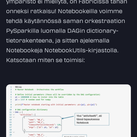
ympäristö ei miellytä, on Fabricissa tähän
onneksi ratkaisu! Notebookeilla voimme
tehdä käytännössä saman orkestraation
PySparkilla luomalla DAGin dictionary-
tietorakenteena, ja sitten ajelemalla
Notebookeja NotebookUtils-kirjastolla.
Katsotaan miten se toimisi: