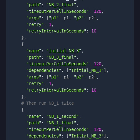
"path"
:
"NB_2_final"
,
"timeoutPerCellInSeconds"
:
120
,
"args"
:
{
"p1"
:
 p1
,
"p2"
:
 p2
}
,
"retry"
:
1
,
"retryIntervalInSeconds"
:
10
}
,
{
"name"
:
"Initial_NB_3"
,
"path"
:
"NB_3_final"
,
"timeoutPerCellInSeconds"
:
120
,
"dependencies"
:
[
"Initial_NB_1"
]
,
"args"
:
{
"p1"
:
 p1
,
"p2"
:
 p2
}
,
"retry"
:
1
,
"retryIntervalInSeconds"
:
10
}
,
# Then run NB_1 twice
{
"name"
:
"NB_1_second"
,
"path"
:
"NB_1_final"
,
"timeoutPerCellInSeconds"
:
120
,
"dependencies"
:
[
"Initial_NB_3"
]
,