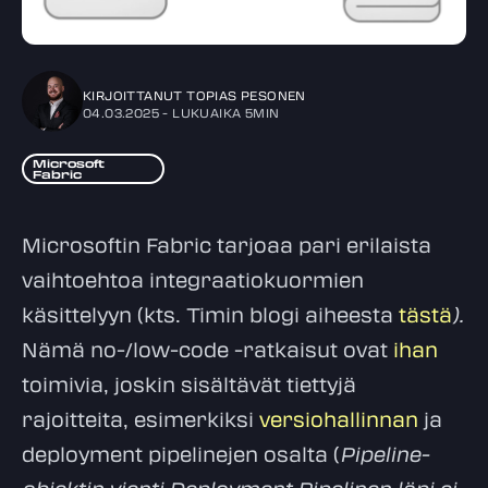
KIRJOITTANUT
TOPIAS PESONEN
04.03.2025
- LUKUAIKA
5MIN
Microsoft
Fabric
Microsoftin Fabric tarjoaa pari erilaista
vaihtoehtoa integraatiokuormien
käsittelyyn (kts. Timin blogi aiheesta
tästä
).
Nämä no-/low-code -ratkaisut ovat
ihan
toimivia, joskin sisältävät tiettyjä
rajoitteita, esimerkiksi
versiohallinnan
ja
deployment pipelinejen osalta (
Pipeline-