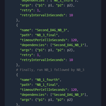
"dependencies"
:
[
"NB_1_third"
]
,
"args"
:
{
"p1"
:
 p1
,
"p2"
:
 p2
}
,
"retry"
:
1
,
"retryIntervalInSeconds"
:
10
}
,
{
"name"
:
"Second_DAG_NB_3"
,
"path"
:
"NB_3_final"
,
"timeoutPerCellInSeconds"
:
120
,
"dependencies"
:
[
"Second_DAG_NB_1"
]
,
"args"
:
{
"p1"
:
 p1
,
"p2"
:
 p2
}
,
"retry"
:
1
,
"retryIntervalInSeconds"
:
10
}
,
# Finally, run NB_1 followed by NB_3
{
"name"
:
"NB_1_fourth"
,
"path"
:
"NB_1_final"
,
"timeoutPerCellInSeconds"
:
120
,
"dependencies"
:
[
"Second_DAG_NB_3"
]
,
"args"
:
{
"p1"
:
 p1
,
"p2"
:
 p2
}
}
,