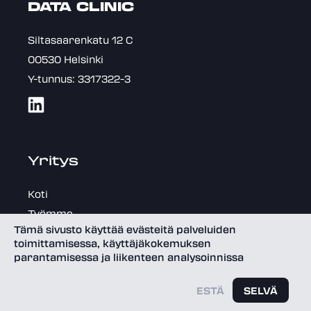
DATA CLINIC
Siltasaarenkatu 12 C
00530 Helsinki
Y-tunnus: 3317322-3
Yritys
Koti
Työmme
Tämä sivusto käyttää evästeitä palveluiden
Meistä
toimittamisessa, käyttäjäkokemuksen
Blogi
parantamisessa ja liikenteen analysoinnissa
Palvelut
ESTÄ
SELVÄ