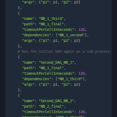
"args"
:
{
"p1"
:
 p1
,
"p2"
:
 p2
}
}
,
{
"name"
:
"NB_1_third"
,
"path"
:
"NB_1_final"
,
"timeoutPerCellInSeconds"
:
120
,
"dependencies"
:
[
"NB_1_second"
]
,
"args"
:
{
"p1"
:
 p1
,
"p2"
:
 p2
}
}
,
# Run the initial DAG again as a sub-process:
{
"name"
:
"Second_DAG_NB_1"
,
"path"
:
"NB_1_final"
,
"timeoutPerCellInSeconds"
:
120
,
"dependencies"
:
[
"NB_1_third"
]
,
"args"
:
{
"p1"
:
 p1
,
"p2"
:
 p2
}
}
,
{
"name"
:
"Second_DAG_NB_2"
,
"path"
:
"NB_2_final"
,
"timeoutPerCellInSeconds"
:
120
,