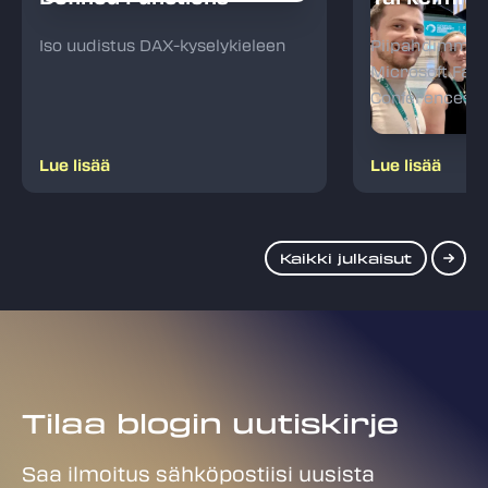
Iso uudistus DAX-kyselykieleen
Piipahdimme I
Microsoft Fab
Conferencess
Lue lisää
Lue lisää
Kaikki julkaisut
Tilaa blogin uutiskirje
Saa ilmoitus sähköpostiisi uusista