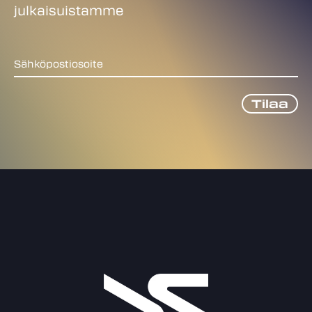
julkaisuistamme
Sähköpostiosoite
Tilaa