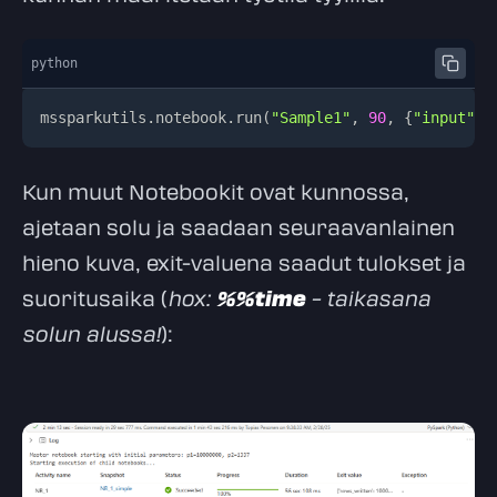
python
mssparkutils
.
notebook
.
run
(
"Sample1"
,
90
,
{
"input"
:
Kun muut Notebookit ovat kunnossa,
ajetaan solu ja saadaan seuraavanlainen
hieno kuva, exit-valuena saadut tulokset ja
suoritusaika (
hox:
%%time
– taikasana
solun alussa!
):