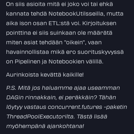
On siis asioita mitä ei joko voi tai ehkä
kannata tehdä NotebookUtilsseilla, mutta
aika ison osan ETL:stä voi. Kirjoituksen
pointtina ei siis suinkaan ole määrätä
miten asiat tehdään ”oikein”, vaan
havainnollistaa mikä ero suorituskyvyssä
on Pipelinen ja Notebookien välillä.
Aurinkoista kevättä kaikille!
P.S. Mitä jos haluamme ajaa useamman
DAGin rinnakkain, ei peräkkäin? Tähän
löytyy vastaus concurrent.futures -paketin
ThreadPoolExecutorilta. Tästä lisää
myöhempänä ajankohtana!